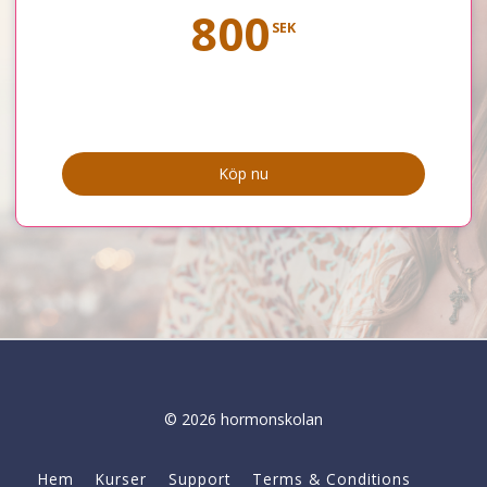
800
SEK
Köp nu
© 2026 hormonskolan
Hem
Kurser
Support
Terms & Conditions